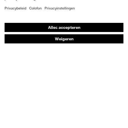
Individuele PBM
Adembeschermingsmaskers
Gehoorbescherming
Beschermende kleding en workwear
Productadvisering
Handbescherming: uvex Chemical Expert System
Oogbescherming: Veiligheidsbrilconfigurator
Technologieën
Onderscheidingen
Koopadvies
Dealers zoeken