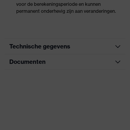
voor de berekeningsperiode en kunnen
permanent onderhevig zijn aan veranderingen.
Technische gegevens
Documenten
Zoek kleur (filter)
zwart
Vrij van allergene
Allergie-informatie
Informatieblad
accelerators
Uitvoering
met gebreide boord
CE-conformiteitsverklaring
Coating
XtraGrip-NBR
Downloadportaal voor CE-
conformiteitsverklaringen
Coating oppervlak
Vingertoppen, Palm