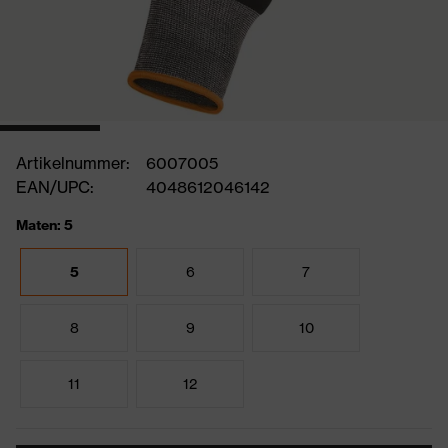
Artikelnummer:
6007005
EAN/UPC:
4048612046142
Maten: 5
5
6
7
8
9
10
11
12