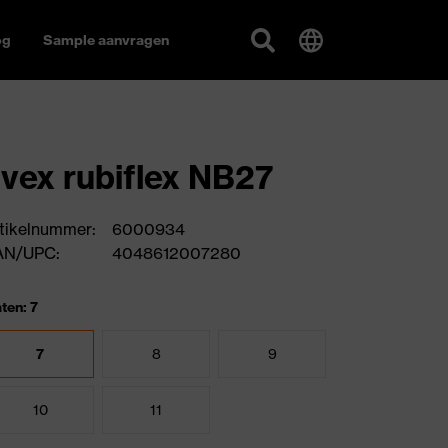
og
Sample aanvragen
vex rubiflex NB27
tikelnummer:
6000934
AN/UPC:
4048612007280
ten: 7
7
8
9
10
11