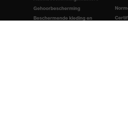
Norme
Gehoorbescherming
Certi
Beschermende kleding en
workwear
Med
Productadvisering
Persb
Handbescherming: uvex
Catal
Chemical Expert System
Video
Oogbescherming:
uvex 
Veiligheidsbrilconfigurator
Technologieën
Onderscheidingen
protecting people