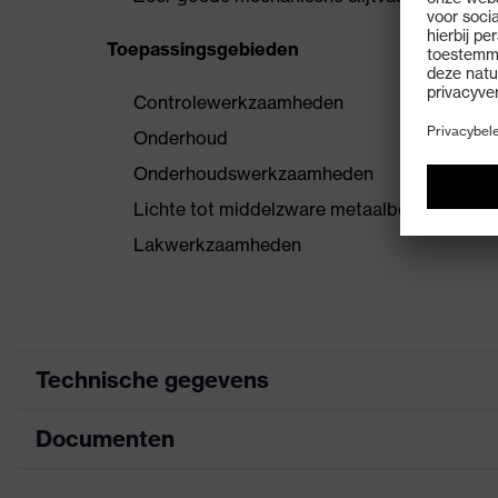
Toepassingsgebieden
Controlewerkzaamheden
Onderhoud
Onderhoudswerkzaamheden
Lichte tot middelzware metaalbewerking
Lakwerkzaamheden
Technische gegevens
Documenten
Zoek kleur (filter)
oran
Uitvoering
met 