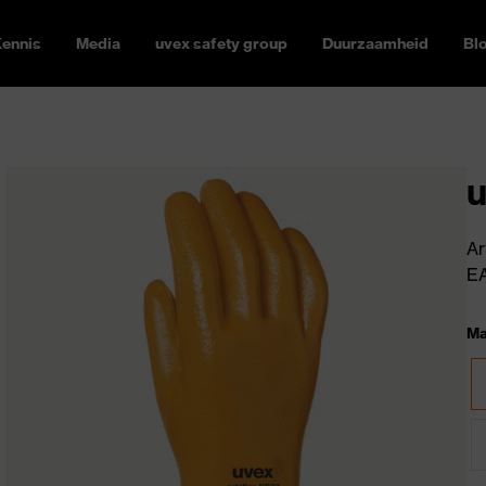
ennis
Media
uvex safety group
Duurzaamheid
Bl
u
Ar
E
Ma