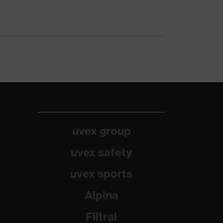
uvex group
uvex safety
uvex sports
Alpina
Filtral