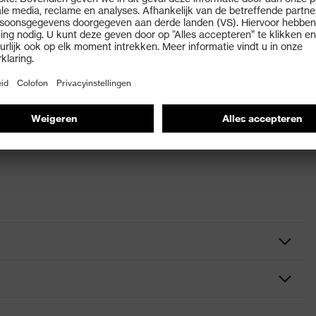
je
kap