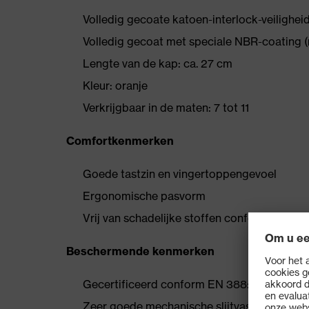
Volledig gecoate katoen-interlock-veilig
Volledig gecoat met speciale NBR-coating (n
Lengte van de kap: ca. 27 cm
Kleur: oranje
Verkrijgbaar in de maten: 7 tot 11
Comfortkenmerken
Goede tastzin en vingertoppengevoel
Ergonomische pasvorm
Vrij van schadelijke stoffen conform OEK
Beschermende kenmerken
Gecertificeerd conform EN 388:2016 (3 1 1 1
Zeer goede mechanische slijtvastheid van 