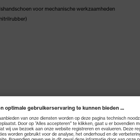
heidshandschoen voor mechanische werkzaamheden
itrilrubber)
O-TEX® Standard 100
)
de NBR-coating