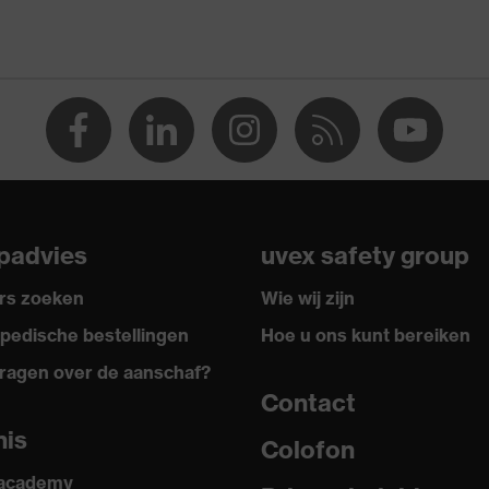
 in Germany
rgoFlex Technology
ruikbaar (R)
NDARD 100 door OEKO-TEX®
88:2016 + A1:2018, EN ISO 21420:2020
padvies
uvex safety group
rs zoeken
Wie wij zijn
pedische bestellingen
Hoe u ons kunt bereiken
ragen over de aanschaf?
Contact
nis
Colofon
 academy