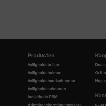
uvex-kwaliteitszegel
Made
uvex-technologie
3D E
Hergebruik
Herb
Certificaten
STA
Norm
EN 3
Producten
Koo
Veiligheidsbrillen
Deale
Veiligheidshelmen
Ortho
Veiligheidshandschoenen
Nog v
Veiligheidsschoenen
Ken
Individuele PBM
uvex
Adembeschermingsmaskers