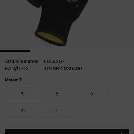
Artikelnummer:
6059307
EAN/UPC:
4048612039489
Maten: 7
7
8
9
10
11