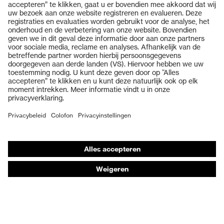
Producten
Veiligheidsbrillen
Veiligheidshelmen
Veiligheidshandschoenen
Veiligheidsschoenen
Individuele PBM
Adembeschermingsmaskers
Gehoorbescherming
Beschermende kleding en workwear
Productadvisering
Handbescherming: uvex Chemical Expert System