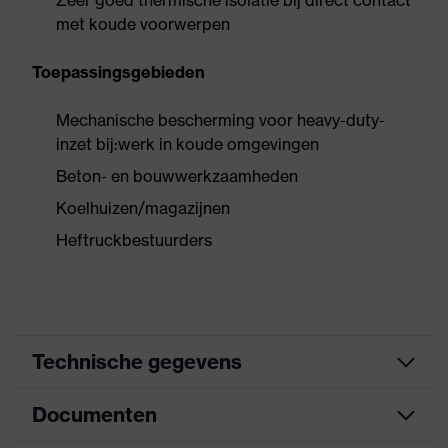
Zeer goed thermische isolatie bij direct contact
met koude voorwerpen
Toepassingsgebieden
Mechanische bescherming voor heavy-duty-
inzet bij:werk in koude omgevingen
Beton- en bouwwerkzaamheden
Koelhuizen/magazijnen
Heftruckbestuurders
Technische gegevens
Documenten
Zoek kleur (filter)
zwart