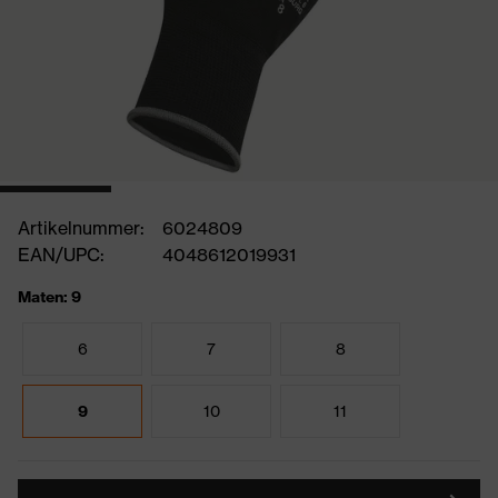
Artikelnummer:
6024809
EAN/UPC:
4048612019931
Maten: 9
6
7
8
9
10
11