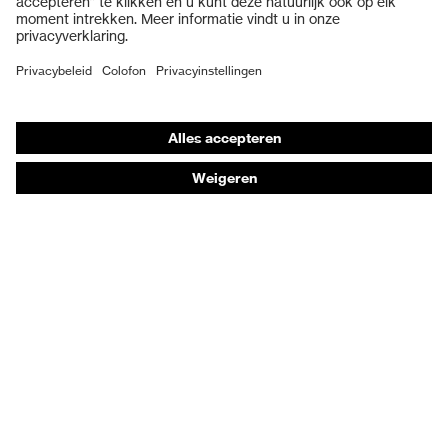
Veiligheidsschoenen
Individuele PBM
Adembeschermingsmaskers
Gehoorbescherming
Beschermende kleding en workwear
Productadvisering
Handbescherming: uvex Chemical Expert System
Oogbescherming: Veiligheidsbrilconfigurator
Technologieën
Onderscheidingen
Koopadvies