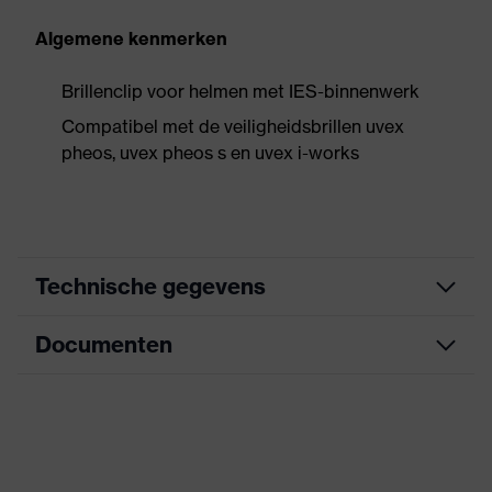
Algemene kenmerken
Brillenclip voor helmen met IES-binnenwerk
Compatibel met de veiligheidsbrillen uvex
pheos, uvex pheos s en uvex i-works
Technische gegevens
Documenten
Aanduiding
Accessories Helmets
productfamilie
Informatieblad
Eigenschappen
Materiaal: kunststof
accessoires
Geslacht
Unisex