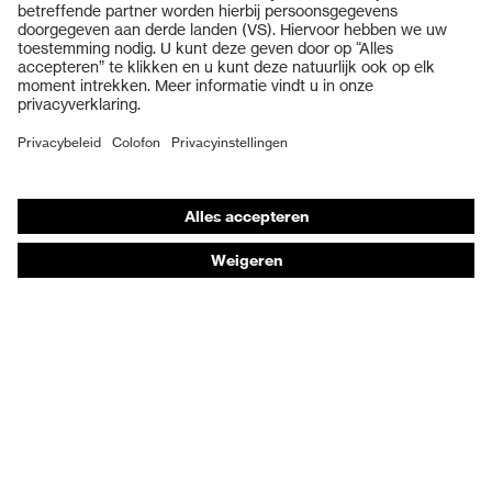
Veiligheidshelmen
Veiligheidshandschoenen
Veiligheidsschoenen
Individuele PBM
Adembeschermingsmaskers
Gehoorbescherming
Beschermende kleding en workwear
Productadvisering
Handbescherming: uvex Chemical Expert System
Oogbescherming: Veiligheidsbrilconfigurator
Technologieën
Onderscheidingen