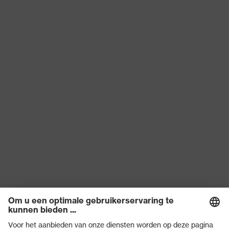
bergbeklimmershelm,
Elektrisch isolerende helm
Producttype
voor werkzaamheden aan
laagspanningsinstallaties,
industriële veiligheidshelm
Klep lengte
korte klep
Bescherming tegen
gelijkspanning tot 1500 V
Bescherming tegen
(DC), Bescherming tegen
elektrische risico's
wisselspanning tot 1000 V
(AC)
Laterale schokdemping,
Dorsale schokdemping,
Frontale schokdemping,
Penetratieweerstand van
Bescherming tegen
punten en scherpe
mechanische
voorwerpen, Verticale