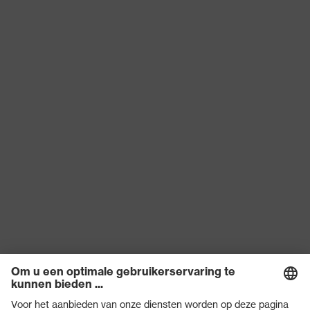
industriële veiligheidshelm
Klep lengte
korte klep
Bescherming tegen
gelijkspanning tot 1500 V
Bescherming tegen
(DC), Bescherming tegen
elektrische risico's
wisselspanning tot 1000 V
(AC)
Laterale schokdemping,
Dorsale schokdemping,
Frontale schokdemping,
Penetratieweerstand van
Bescherming tegen
punten en scherpe
mechanische
voorwerpen, Verticale
risico's
schokdemping,
Kinriemopening vanaf 500 N,
Maximale rekbaarheid van
de draaginrichting van 25