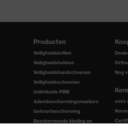
Producten
Koo
Veiligheidsbrillen
Deale
Veiligheidshelmen
Ortho
Veiligheidshandschoenen
Nog v
Veiligheidsschoenen
Ken
Individuele PBM
uvex
Adembeschermingsmaskers
Norme
Gehoorbescherming
Certi
Beschermende kleding en
workwear