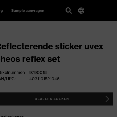
og
Sample aanvragen
eflecterende sticker uvex
heos reflex set
tikelnummer:
9790018
AN/UPC:
4031101521046
DEALERS ZOEKEN