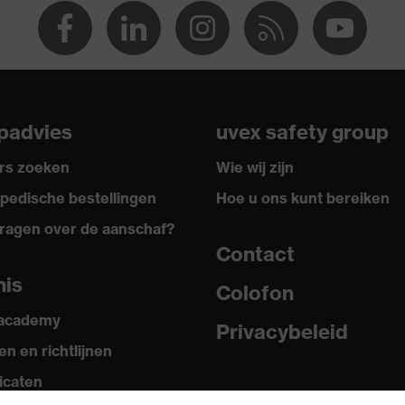
padvies
uvex safety group
rs zoeken
Wie wij zijn
pedische bestellingen
Hoe u ons kunt bereiken
ragen over de aanschaf?
Contact
nis
Colofon
 academy
Privacybeleid
n en richtlijnen
ficaten