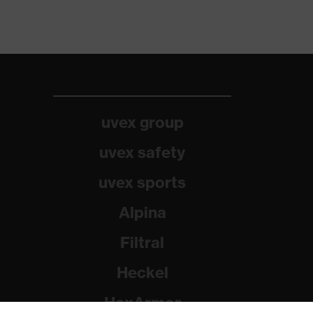
uvex group
uvex safety
uvex sports
Alpina
Filtral
Heckel
HexArmor