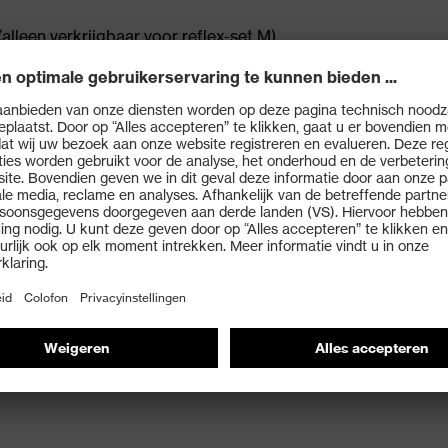
alleen verkrijgbaar voor reflex-set M)
s alpine veiligheidshelmen
Accessories Helmets
eflecterend, Materiaal: Reflexite VC 612
Unisex