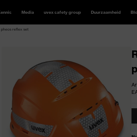
ennis
Media
uvex safety group
Duurzaamheid
Bl
 pheos reflex set
R
p
Ar
E