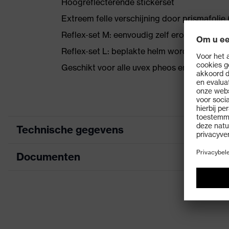
Hoogreflecterende stickerset
Extreem felle verschijning door prismafolie (
Reflex-set M: eenvoudig zelf erop plakken
Reflex-set L: beplakte helm wordt geleverd
Geschikt voor alle uvex pheos en uvex pheo
Technische gegevens
Documenten
Aanduiding productfamilie
Eigenschappen accessoires
r
Informatieblad
Geslacht
Markering vizier
-