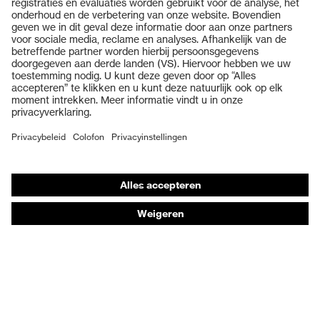
Producten
Veiligheidsbrillen
Veiligheidshelmen
Veiligheidshandschoenen
Veiligheidsschoenen
Individuele PBM
Adembeschermingsmaskers
Gehoorbescherming
Beschermende kleding en workwear
Productadvisering
Handbescherming: uvex Chemical Expert System
Oogbescherming: Veiligheidsbrilconfigurator