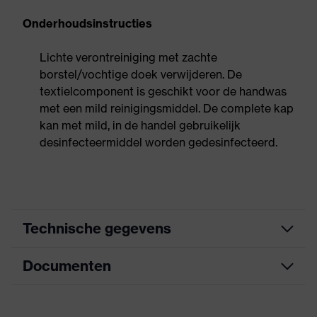
Onderhoudsinstructies
Lichte verontreiniging met zachte
borstel/vochtige doek verwijderen. De
textielcomponent is geschikt voor de handwas
met een mild reinigingsmiddel. De complete kap
kan met mild, in de handel gebruikelijk
desinfecteermiddel worden gedesinfecteerd.
Technische gegevens
Documenten
Zoek kleur
zwart
(filter)
Informatieblad
Buitenmateriaal