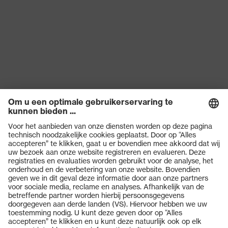
uvex-technologie
uvex climazone
Producten
Veiligheidsbrillen
Veiligheidshelmen
Veiligheidshandschoenen