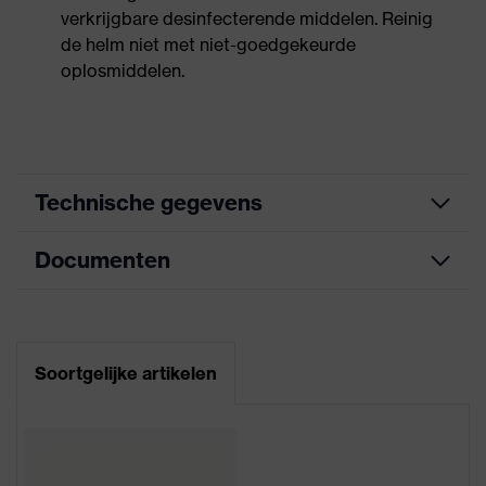
verkrijgbare desinfecterende middelen. Reinig
de helm niet met niet-goedgekeurde
oplosmiddelen.
Technische gegevens
Documenten
Zoek kleur (filter)
geel
Oorkappen en vizier
Koppeling
Informatieblad
(Euroslots 30 mm), Ander
helmtoebehoren
toebehoren (bijv. helmlamp)
Soortgelijke artikelen
CE-conformiteitsverklaring
4-punts-kinriem, 6-punts-
uitrusting
binnenwerk,
Downloadportaal voor CE-
Reflectiestickers
conformiteitsverklaringen