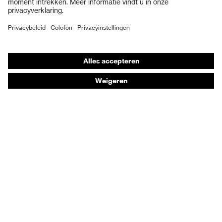
Veiligheidsschoenen
Individuele PBM
Adembeschermingsmaskers
Gehoorbescherming
Beschermende kleding en workwear
Productadvisering
Handbescherming: uvex Chemical Expert System
Oogbescherming: Veiligheidsbrilconfigurator
Technologieën
Onderscheidingen
Koopadvies