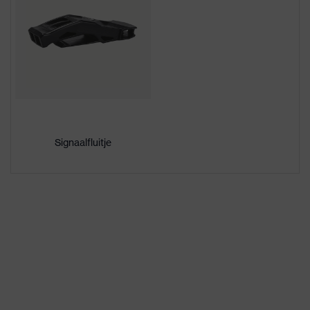
Ventilatieopeningen
Met ventilatie
Aanduiding
uvex pheos
productfamilie
Geslacht
Unisex
Binnenwerkvariant
Binnenwerk met draaiwiel
Signaalfluitje
Markering vizier
-
Materiaal buitenste
Acrylonitril-butadieen-
laag
styreen-copolymeer (ABS)
Materiaal
Kunststof
binnenvoering
EN 1731:2006, EN 397:2012
Norm
+ A1:2012, EN 352-1:2020,
EN 352-3:2020