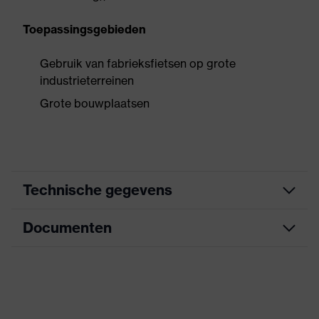
Toepassingsgebieden
Gebruik van fabrieksfietsen op grote
industrieterreinen
Grote bouwplaatsen
Technische gegevens
Documenten
Zoek kleur
zwart
(filter)
Informatieblad
Aanduiding
uvex perfexxion
productfamilie
CE-conformiteitsverklaring