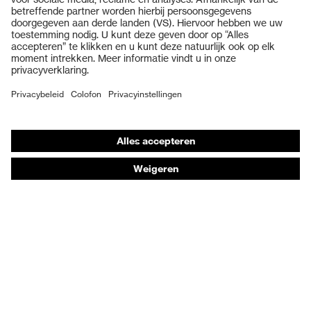
Veiligheidshelmen
Veiligheidshandschoenen
Veiligheidsschoenen
Individuele PBM
Adembeschermingsmaskers
Gehoorbescherming
Beschermende kleding en workwear
Productadvisering
Handbescherming: uvex Chemical Expert System
Oogbescherming: Veiligheidsbrilconfigurator
Technologieën
Onderscheidingen