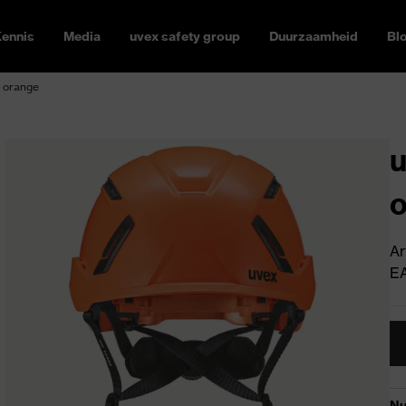
ennis
Media
uvex safety group
Duurzaamheid
Bl
z orange
u
Ar
E