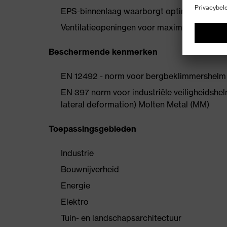
EPS-binnenlaag waarborgt optimale pasvor
Ventilatieopeningen voor maximale ventilati
Beschermende kenmerken
EN 12492 - norm voor bergbeklimmershelm
EN 397 norm voor industriële veiligheidshel
lateral deformation) Molten Metal (MM)
Toepassingsgebieden
Industrie
Bouwnijverheid
Energie
Elektro
Tuin- en landschapsarchitectuur