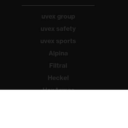
uvex group
uvex safety
uvex sports
Alpina
Filtral
Heckel
HexArmor
Rainer Winter Stiftung