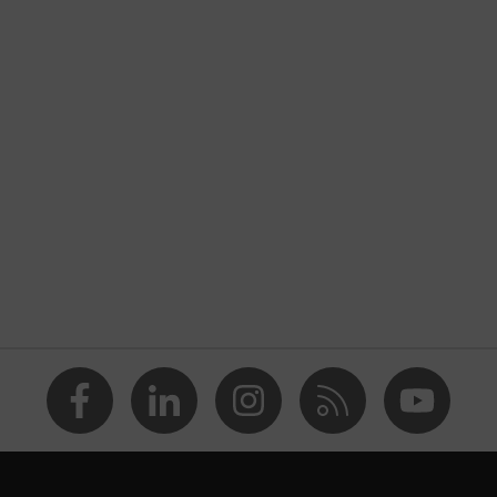
yreen-copolymeer (ABS)
erd polystyreen (EPS)
N 12492:2012