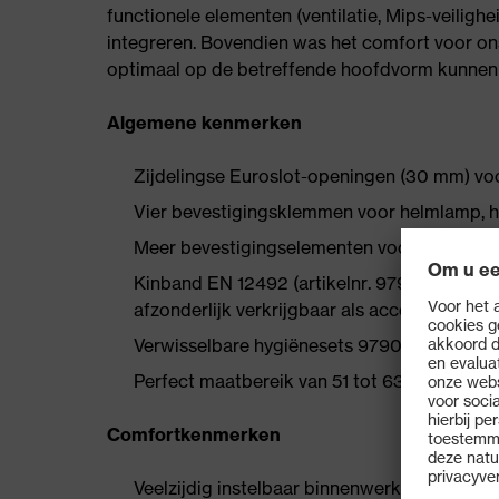
functionele elementen (ventilatie, Mips-veiligh
integreren. Bovendien was het comfort voor ons
optimaal op de betreffende hoofdvorm kunnen i
Algemene kenmerken
Zijdelingse Euroslot-openingen (30 mm) v
Vier bevestigingsklemmen voor helmlamp, h
Meer bevestigingselementen voor helmacce
Kinband EN 12492 (artikelnr. 9790351) meege
afzonderlijk verkrijgbaar als accessoire
Verwisselbare hygiënesets 9790350 en 97
Perfect maatbereik van 51 tot 63 cm
Comfortkenmerken
Veelzijdig instelbaar binnenwerk met trapl