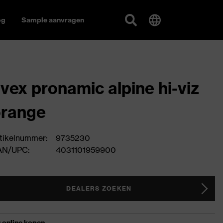
og
Sample aanvragen
vex pronamic alpine hi-viz
orange
tikelnummer:
9735230
AN/UPC:
4031101959900
DEALERS ZOEKEN