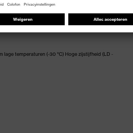
m en optimaal comfort
e
m lage temperaturen (-30 °C) Hoge zijstijfheid (LD -