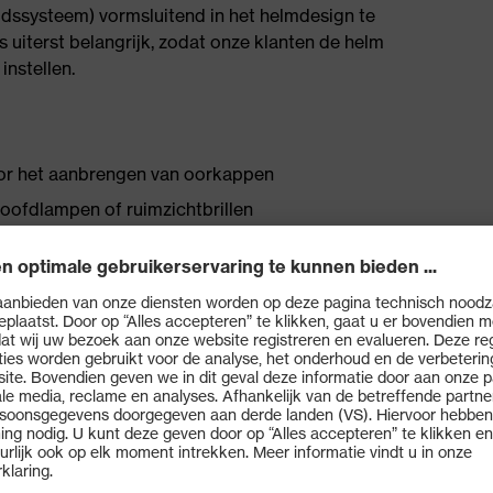
eidssysteem) vormsluitend in het helmdesign te
 uiterst belangrijk, zodat onze klanten de helm
nstellen.
oor het aanbrengen van oorkappen
oofdlampen of ruimzichtbrillen
ssoires
leverd in serie, EN 397-versie (artikelnr. 9790021)
90352 (MIPS)
oos draaiwielsysteem