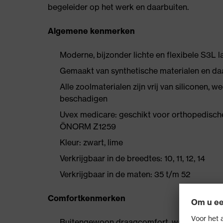
begeleider op het werk en daarbuiten.
Algemene kenmerken
Moderne, bijzonder lichte en flexibele S3L 
Gemaakt van synthetische materialen en da
Alle zoolmaterialen zijn vrij van siliconen,
beschadigen
Uvex medicare: geschikt voor orthopedisch
ÖNORM Z1259
Kleur: zwart, lime
Verkrijgbaar in de breedtes: 10, 11, 12, 14
Verkrijgbaar in de maten: 35 t/m 52
Comfortkenmerken
Buitengewoon draagcomfort, waaraan een ni