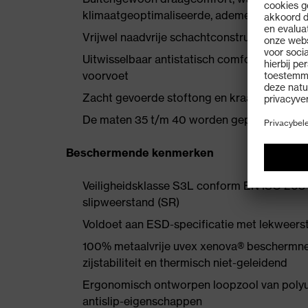
klimaatgeoptimaliseerde, ademende materi
Vrijwel naadvrije schachtconstructie van 
Uitwisselbaar antistatisch comfortvoetbed 
voorvoet
Zacht gevoerde stoftong en kraag
De maten 35 t/m 40 worden geproduceerd 
Beschermende kenmerken
Veiligheidsklasse S3L conform EN ISO 203
slipweerstand (SR)
Voldoet aan ESD-specificatie met lekweer
100% metaalvrije uvex xenova® beschermn
zijstabiliteit en thermisch niet-geleidend
Ergonomisch ontworpen loopzool van poly
antislip-eigenschappen