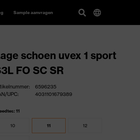
og
Sample aanvragen
age schoen uvex 1 sport
S3L FO SC SR
tikelnummer:
6596235
AN/UPC:
4031101679389
eedtes: 11
10
11
12