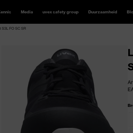
ennis
Media
uvex safety group
Duurzaamheid
Bl
rt S3L FO SC SR
L
Ar
E
Br