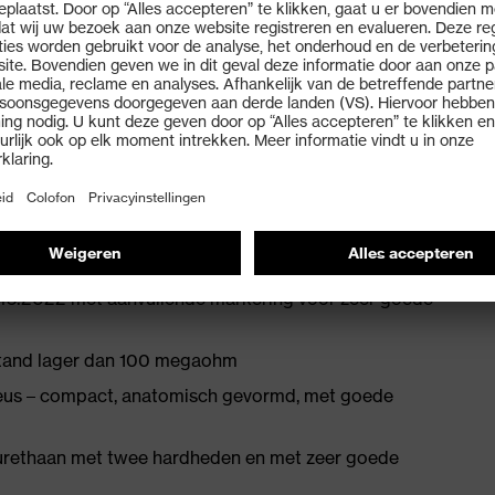
alen
hightech-materiaal om drukpunten te voorkomen
met vochtafvoersysteem en extra demping in de hiel en
met een damesleest
45:2022 met aanvullende markering voor zeer goede
stand lager dan 100 megaohm
eus – compact, anatomisch gevormd, met goede
urethaan met twee hardheden en met zeer goede