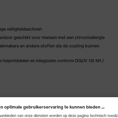
lage veiligheidsschoen
ardoor geschikt voor mensen met een chroomallergie
 weekmakers en andere stoffen die de coating kunnen
e hulpmiddelen en inlegzolen conform DGUV 112-191 /
euw ontwikkelde leest net zo bijdraagt als de