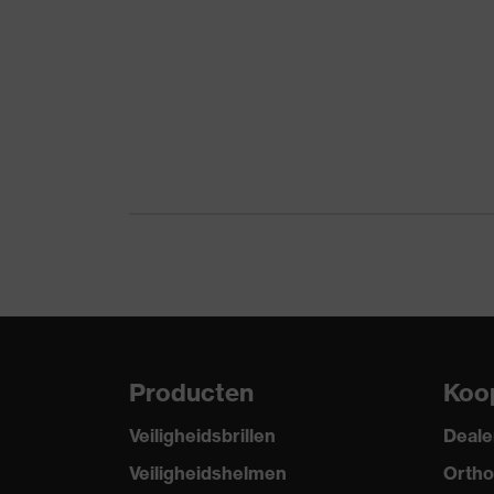
Inbegrepen
1 paar veilighei
Materiaal zool
Tweelaags-polyu
Materiaal overneus
Thermoplastisch
Materiaal sluiting
Polyester (PES)
Materiaal schoenneus
Kunststof
Norm
EN ISO 20345:2
Materiaal buitenkant schoen
Microvelours
Product categorie
Veiligheidsscho
Producten
Koo
Bescherming teg
Productbescherming
Veiligheidsbrillen
Deale
van kleiner dan
Veiligheidshelmen
Ortho
Producttype
Lage schoenen