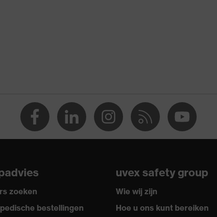
dsschoenen
rethaan (PU/PU)
e elastomeren (TPE)
022 + A1:2024
enen
padvies
uvex safety group
en elektrostatische oplading (ESD) met een lekweerstand
rs zoeken
Wie wij zijn
 100 megaohm
pedische bestellingen
Hoe u ons kunt bereiken