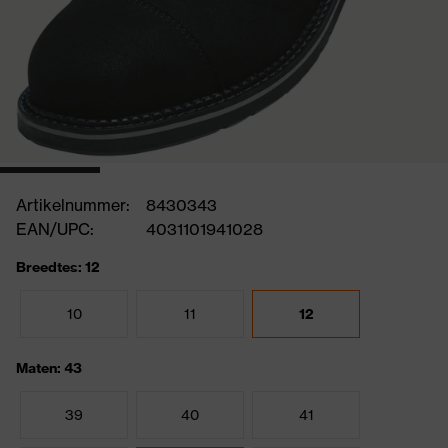
Artikelnummer:
8430343
EAN/UPC:
4031101941028
Breedtes: 12
10
11
12
Maten: 43
39
40
41