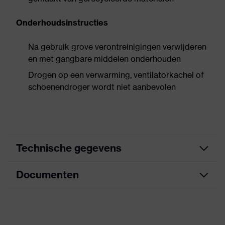
Onderhoudsinstructies
Na gebruik grove verontreinigingen verwijderen
en met gangbare middelen onderhouden
Drogen op een verwarming, ventilatorkachel of
schoenendroger wordt niet aanbevolen
Technische gegevens
Documenten
Zoek kleur (filter)
zwart
Geschikt voor mensen die
Allergie-informatie
Maattabel
allergisch zijn aan chroom
Informatieblad