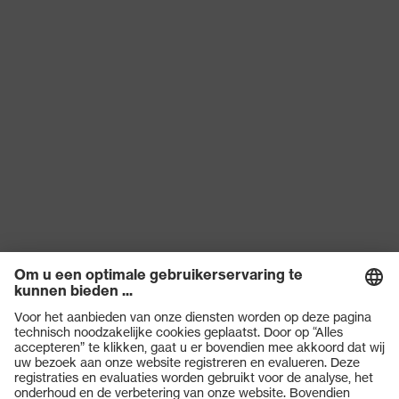
Productbescherming
(ESD) met een
lekweerstand van kleiner
dan 100 megaohm
Producttype
Lage schoenen
Slipweerstand
SRC
Bescherming tegen
Resistent tegen olie en
chemische risico's
benzine
Bescherming tegen
Anti-statisch (A)
elektrische risico's
Bescherming tegen
Waterbestendigheid van
vocht
de bovenkant (WRU)
Bescherming tegen
Energieopnamevermogen
mechanische risico's
in het hielgedeelte (E)
Producten