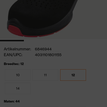
Artikelnummer:
6846944
EAN/UPC:
4031101801155
Breedtes: 12
10
11
12
14
Maten: 44