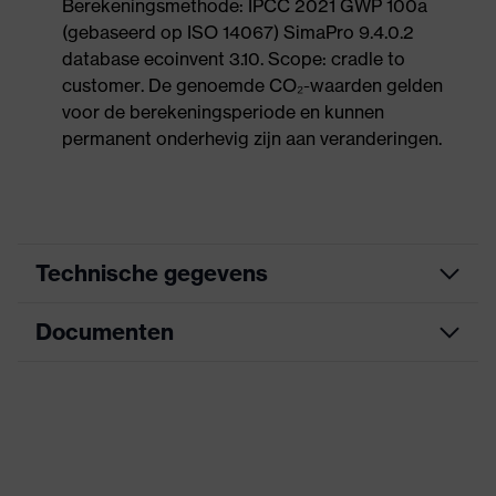
Berekeningsmethode: IPCC 2021 GWP 100a
(gebaseerd op ISO 14067) SimaPro 9.4.0.2
database ecoinvent 3.10. Scope: cradle to
customer. De genoemde CO₂-waarden gelden
voor de berekeningsperiode en kunnen
permanent onderhevig zijn aan veranderingen.
Technische gegevens
Documenten
Zoek kleur (filter)
zwart, rood
Geschikt voor mensen die
Allergie-informatie
Maattabel
allergisch zijn aan chroom
Informatieblad
Geperforeerd
bovenmateriaal, Profielzool,