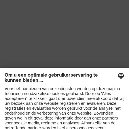
Product categorie
Veiligheidsschoenen
Bescherming tegen
elektrostatische oplading
Productbescherming
(ESD) met een
lekweerstand van kleiner
dan 100 megaohm
Producttype
Lage schoenen
Slipweerstand
SRC
Bescherming tegen
Resistent tegen olie en
chemische risico's
benzine
Bescherming tegen
Anti-statisch (A)
elektrische risico's
Producten
Bescherming tegen
Veiligheidsbrillen
Energieopnamevermogen
mechanische risico's
in het hielgedeelte (E)