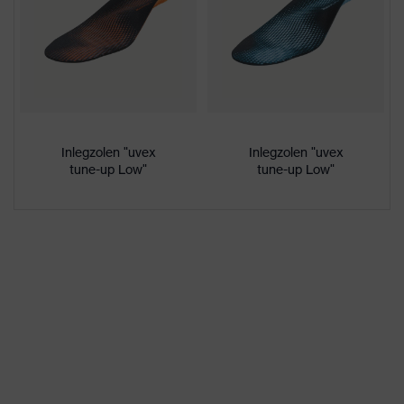
Zacht gewatteerde
stoftong
Aanduiding
uvex 2 MACSOLE®
productfamilie
Niet-metalen uvex
Perforatieweerstand
xenova® tussenzool
Inlegzolen "uvex
Inlegzolen "uvex
tune-up Low"
tune-up Low"
Voetbed met
Voetbed
klimaatregeling uvex
1/uvex 2
Voering
Sympatex
Geslacht
Dames, Heren
Inbegrepen
1 paar veiligheidsschoenen
Dubbelpijps