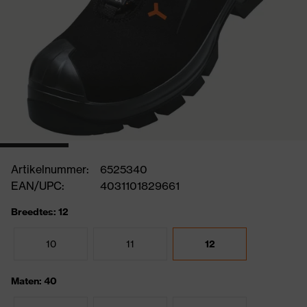
Artikelnummer:
6525340
EAN/UPC:
4031101829661
Breedtes: 12
10
11
12
Maten: 40