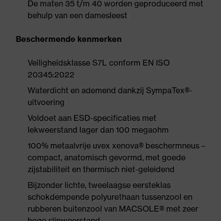
De maten 35 t/m 40 worden geproduceerd met
behulp van een damesleest
Beschermende kenmerken
Veiligheidsklasse S7L conform EN ISO
20345:2022
Waterdicht en ademend dankzij SympaTex®-
uitvoering
Voldoet aan ESD-specificaties met
lekweerstand lager dan 100 megaohm
100% metaalvrije uvex xenova® beschermneus –
compact, anatomisch gevormd, met goede
zijstabiliteit en thermisch niet-geleidend
Bijzonder lichte, tweelaagse eersteklas
schokdempende polyurethaan tussenzool en
rubberen buitenzool van MACSOLE® met zeer
hoge slipweerstand