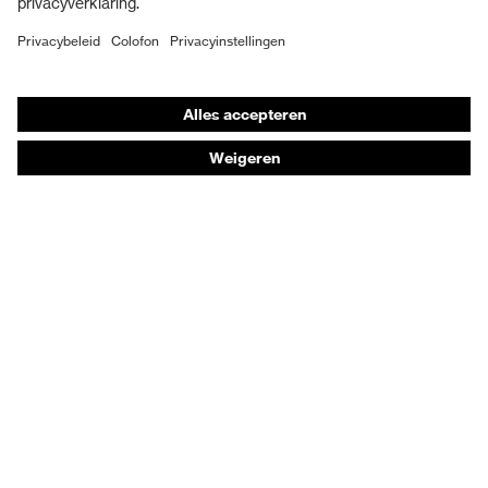
Veiligheidsschoenen
in het hielgedeelte (E),
Doortrapbeveiliging (P)
Individuele PBM
Adembeschermingsmaskers
Warmte-isolatie (HI),
Bescherming tegen
Buitenzool is bestendig
Gehoorbescherming
thermische risico's
tegen contactwarmte
Beschermende kleding en workwear
(HRO)
Beschermingsklasse
S3
Productadvisering
Zool
uvex 2 MACSOLE®
Handbescherming: uvex Chemical Expert System
Oogbescherming: Veiligheidsbrilconfigurator
uvex climazone, uvex
uvex-technologie
medicare, uvex xenova®
Technologieën
systeem
Onderscheidingen
Sluiting
Veters
Koopadvies
uvex xenova® kunststof
beschermneus
neus
Dealers zoeken