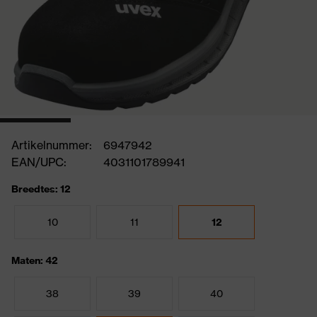
Artikelnummer:
6947942
EAN/UPC:
4031101789941
Breedtes: 12
10
11
12
Maten: 42
38
39
40