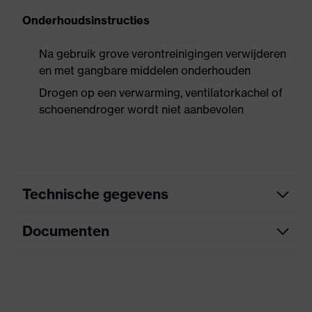
Onderhoudsinstructies
Na gebruik grove verontreinigingen verwijderen
en met gangbare middelen onderhouden
Drogen op een verwarming, ventilatorkachel of
schoenendroger wordt niet aanbevolen
Technische gegevens
Documenten
Zoek kleur (filter)
grijs, zwart
Geschikt voor mensen die
Allergie-informatie
Maattabel
allergisch zijn aan chroom
Informatieblad
Geperforeerd