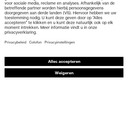
Veiligheidsbrillen
uvex climazone, uvex
uvex-technologie
medicare+
Veiligheidshelmen
Veiligheidshandschoenen
Sluiting
Veters
Veiligheidsschoenen
beschermneus
stalen beschermneus
Individuele PBM
Adembeschermingsmaskers
Gehoorbescherming
Beschermende kleding en workwear
Productadvisering
Handbescherming: uvex Chemical Expert System
Oogbescherming: Veiligheidsbrilconfigurator
Technologieën