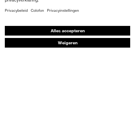
Individuele PBM
Adembeschermingsmaskers
Gehoorbescherming
Beschermende kleding en workwear
Productadvisering
Handbescherming: uvex Chemical Expert System
Oogbescherming: Veiligheidsbrilconfigurator
Technologieën
Onderscheidingen
Koopadvies
Dealers zoeken